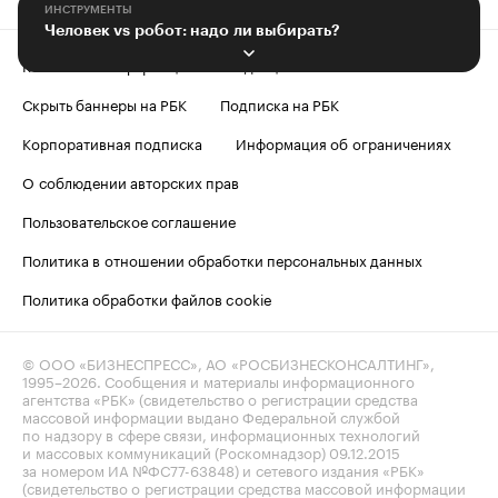
ИНСТРУМЕНТЫ
Человек vs робот: надо ли выбирать?
Контактная информация
Редакция
Скрыть баннеры на РБК
Подписка на РБК
Корпоративная подписка
Информация об ограничениях
О соблюдении авторских прав
Пользовательское соглашение
Политика в отношении обработки персональных данных
Политика обработки файлов cookie
© ООО «БИЗНЕСПРЕСС», АО «РОСБИЗНЕСКОНСАЛТИНГ»,
1995–2026
. Сообщения и материалы информационного
агентства «РБК» (свидетельство о регистрации средства
массовой информации выдано Федеральной службой
по надзору в сфере связи, информационных технологий
и массовых коммуникаций (Роскомнадзор) 09.12.2015
за номером ИА №ФС77-63848) и сетевого издания «РБК»
(свидетельство о регистрации средства массовой информации