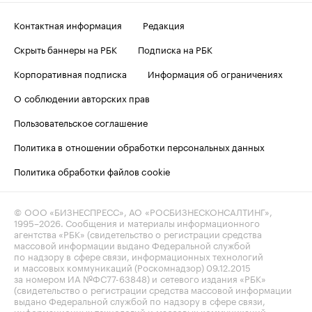
Контактная информация
Редакция
Скрыть баннеры на РБК
Подписка на РБК
Корпоративная подписка
Информация об ограничениях
О соблюдении авторских прав
Пользовательское соглашение
Политика в отношении обработки персональных данных
Политика обработки файлов cookie
© ООО «БИЗНЕСПРЕСС», АО «РОСБИЗНЕСКОНСАЛТИНГ»,
1995–2026
. Сообщения и материалы информационного
агентства «РБК» (свидетельство о регистрации средства
массовой информации выдано Федеральной службой
по надзору в сфере связи, информационных технологий
и массовых коммуникаций (Роскомнадзор) 09.12.2015
за номером ИА №ФС77-63848) и сетевого издания «РБК»
(свидетельство о регистрации средства массовой информации
выдано Федеральной службой по надзору в сфере связи,
информационных технологий и массовых коммуникаций