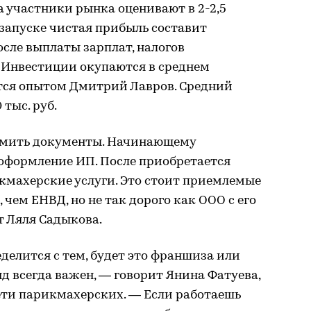
 участники рынка оценивают в 2-2,5
 запуске чистая прибыль составит
осле выплаты зарплат, налогов
. Инвестиции окупаются в среднем
лится опытом Дмитрий Лавров. Средний
 тыс. руб.
рмить документы. Начинающему
формление ИП. После приобретается
рикмахерские услуги. Это стоит приемлемые
 чем ЕНВД, но не так дорого как ООО с его
т Ляля Садыкова.
елится с тем, будет это франшиза или
нд всегда важен, — говорит Янина Фатуева,
ети парикмахерских. — Если работаешь