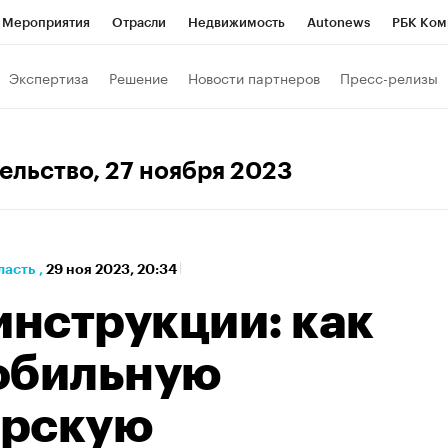
Мероприятия
Отрасли
Недвижимость
Autonews
РБК Ком
а управления РБК
РБК Образование
РБК Курсы
РБК Life
Т
Экспертиза
Решение
Новости партнеров
Пресс-релизы
Город
Стиль
Крипто
РБК Бизнес-среда
Дискуссионный к
Франшизы
Газета
Спецпроекты СПб
Конференции СПб
ельство
, 27 ноября 2023
Политика
Экономика
Бизнес
Технологии и медиа
Фин
ласть
,
29 ноя 2023, 20:34
инструкции: как
обильную
ерскую