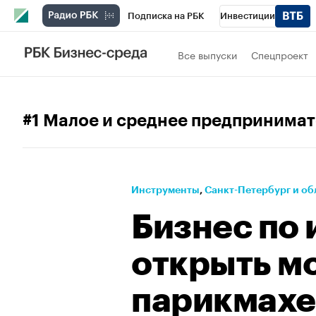
Подписка на РБК
Инвестиции
Телеканал
РБК Вино
Спорт
Школ
Все выпуски
Спецпроект
Визионеры
Национальные проекты
Исследования
Кредитные рейтинги
#1 Малое и среднее предпринимат
Спецпроекты
Проверка контрагентов
Рынок наличной валюты
Инструменты
⁠,
Санкт-Петербург и об
Бизнес по 
открыть м
парикмах