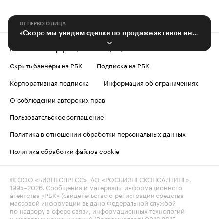
ОТ ПЕРВОГО ЛИЦА
«Скоро мы увидим сделки по продаже активов иностранных компаний в России»
Контактная информация
Редакция
Скрыть баннеры на РБК
Подписка на РБК
Корпоративная подписка
Информация об ограничениях
О соблюдении авторских прав
Пользовательское соглашение
Политика в отношении обработки персональных данных
Политика обработки файлов cookie
© ООО «БИЗНЕСПРЕСС», АО «РОСБИЗНЕСКОНСАЛТИНГ»,
1995–2026
. Сообщения и материалы информационного
агентства «РБК» (свидетельство о регистрации средства
массовой информации выдано Федеральной службой
по надзору в сфере связи, информационных технологий
и массовых коммуникаций (Роскомнадзор) 09.12.2015