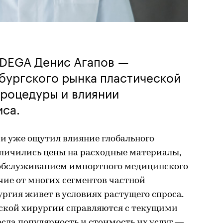
 DEGA Денис Агапов —
бургского рынка пластической
процедуры и влиянии
иса.
и уже ощутил влияние глобального
еличились цены на расходные материалы,
 обслуживанием импортного медицинского
чие от многих сегментов частной
гия живет в условиях растущего спроса.
еской хирургии справляются с текущими
сла популярность и стоимость их услуг —