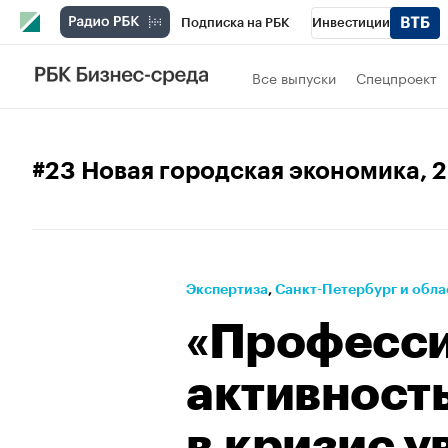
Подписка на РБК
Инвестиции
Телеканал
РБК Вино
Спорт
Школ
Все выпуски
Спецпроект
Визионеры
Национальные проекты
Исследования
Кредитные рейтинги
#23 Новая городская экономика
, 
Спецпроекты
Проверка контрагентов
Рынок наличной валюты
Экспертиза
⁠,
Санкт-Петербург и обла
«Професс
активност
в кризис у