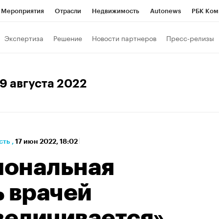
Мероприятия
Отрасли
Недвижимость
Autonews
РБК Ком
а управления РБК
РБК Образование
РБК Курсы
РБК Life
Т
Экспертиза
Решение
Новости партнеров
Пресс-релизы
Город
Стиль
Крипто
РБК Бизнес-среда
Дискуссионный к
Франшизы
Газета
Спецпроекты СПб
Конференции СПб
29 августа 2022
Политика
Экономика
Бизнес
Технологии и медиа
Фин
сть
,
17 июн 2022, 18:02
иональная
ь врачей
величивается»