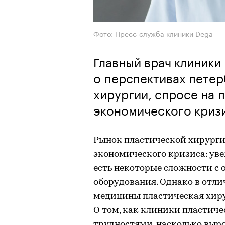
Фото: Пресс-служба клиники Dega
Главный врач клиники
о перспективах петер
хирургии, спросе на 
экономического криз
Рынок пластической хирурги
экономического кризиса: ув
есть некоторые сложности с
оборудования. Однако в отли
медицины пластическая хирур
О том, как клиники пластич
трудностями, насколько выро