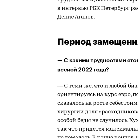
в интервью РБК Петербург р
Денис Агапов.
Период замещени
— С какими трудностями сто
весной 2022 года?
— С теми же, что и любой би
ориентируясь на курс евро, 
сказалось на росте себестоим
хирургии доля «расходников»
особой беды не случилось. Х
так что придется максимальн
не ломалось. В конце концов