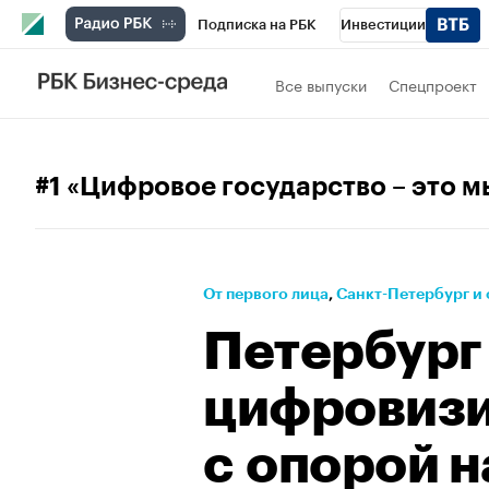
Подписка на РБК
Инвестиции
Телеканал
РБК Вино
Спорт
Школ
Все выпуски
Спецпроект
Визионеры
Национальные проекты
Исследования
Кредитные рейтинги
#1 «Цифровое государство – это м
Проверка контрагентов
Политика
Э
Рынок наличной валюты
От первого лица
⁠,
Санкт-Петербург и 
Петербург
цифровизи
с опорой н