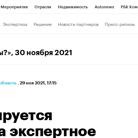
Мероприятия
Отрасли
Недвижимость
Autonews
РБК Ком
а управления РБК
РБК Образование
РБК Курсы
РБК Life
Т
Экспертиза
Решение
Новости партнеров
Пресс-релизы
Город
Стиль
Крипто
РБК Бизнес-среда
Дискуссионный к
Франшизы
Газета
Спецпроекты СПб
Конференции СПб
ы?»
, 30 ноября 2021
кономика
Бизнес
Технологии и медиа
Финансы
область
,
29 ноя 2021, 17:15
руется
а экспертное