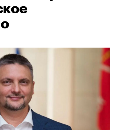
ское
во