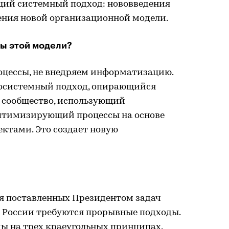
щий системный подход: нововведения
ения новой организационной модели.
ы этой модели?
цессы, не внедряем информатизацию.
осистемный подход, опирающийся
е сообщество, использующий
птимизирующий процессы на основе
ктами. Это создает новую
ия поставленных Президентом задач
 России требуются прорывные подходы.
ы на трех краеугольных принципах.