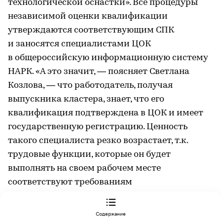
технологической оснастки». Все процедуры
независимой оценки квалификации
утверждаются соответствующим СПК
и заносятся специалистами ЦОК
в общероссийскую информационную систему
НАРК. «А это значит, — поясняет Светлана
Козлова, — что работодатель, получая
выпускника кластера, знает, что его
квалификация подтверждена в ЦОК и имеет
государственную регистрацию. Ценность
такого специалиста резко возрастает, т.к.
трудовые функции, которые он будет
выполнять на своем рабочем месте
соответствуют требованиям
профессионального стандарта».
ИНСТРУМЕНТЫ
Кадры для промышленности
Содержание
Владимир Грязневич