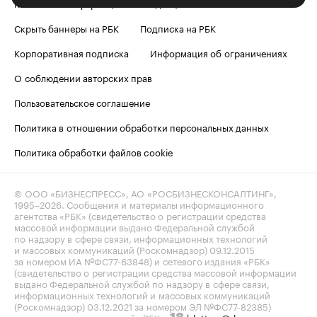
Контактная информация
Редакция
Скрыть баннеры на РБК
Подписка на РБК
Корпоративная подписка
Информация об ограничениях
О соблюдении авторских прав
Пользовательское соглашение
Политика в отношении обработки персональных данных
Политика обработки файлов cookie
© ООО «БИЗНЕСПРЕСС», АО «РОСБИЗНЕСКОНСАЛТИНГ»,
1995–2026
. Сообщения и материалы информационного
агентства «РБК» (свидетельство о регистрации средства
массовой информации выдано Федеральной службой
по надзору в сфере связи, информационных технологий
и массовых коммуникаций (Роскомнадзор) 09.12.2015
за номером ИА №ФС77-63848) и сетевого издания «РБК»
(свидетельство о регистрации средства массовой информации
выдано Федеральной службой по надзору в сфере связи,
информационных технологий и массовых коммуникаций
(Роскомнадзор) 03.12.2021 за номером ЭЛ №ФС77-82385)
сопровождаются пометкой «РБК».
letters@rbc.ru