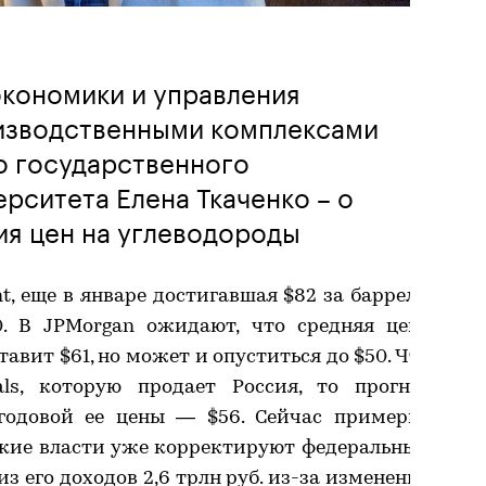
кономики и управления
изводственными комплексами
о государственного
рситета Елена Ткаченко – о
ия цен на углеводороды
, еще в январе достигавшая $82 за баррель,
. В JPMorgan ожидают, что средняя цена
тавит $61, но может и опуститься до $50. Что
ls, которую продает Россия, то прогноз
годовой ее цены — $56. Сейчас примерно
йские власти уже корректируют федеральный
з его доходов 2,6 трлн руб. из-за изменения