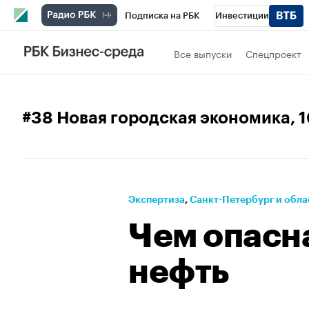
Подписка на РБК
Инвестиции
Телеканал
РБК Вино
Спорт
Школ
Все выпуски
Спецпроект
Визионеры
Национальные проекты
Исследования
Кредитные рейтинги
#38 Новая городская экономика
, 
Проверка контрагентов
Политика
Э
Рынок наличной валюты
Экспертиза
⁠,
Санкт-Петербург и обла
Чем опасн
нефть