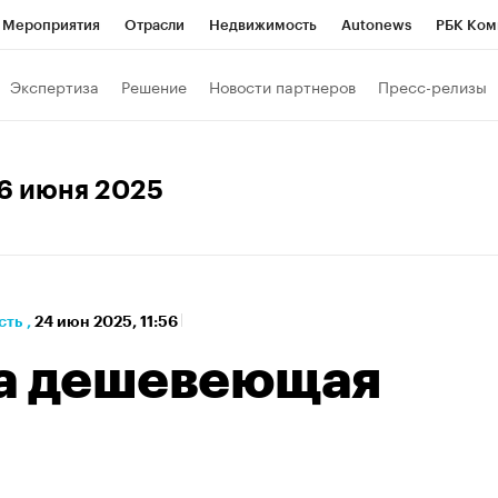
Мероприятия
Отрасли
Недвижимость
Autonews
РБК Ком
а управления РБК
РБК Образование
РБК Курсы
РБК Life
Т
Экспертиза
Решение
Новости партнеров
Пресс-релизы
Город
Стиль
Крипто
РБК Бизнес-среда
Дискуссионный к
Франшизы
Газета
Спецпроекты СПб
Конференции СПб
16 июня 2025
кономика
Бизнес
Технологии и медиа
Финансы
сть
,
24 июн 2025, 11:56
а дешевеющая