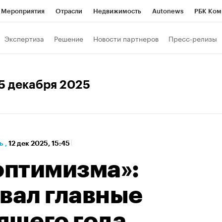
Мероприятия
Отрасли
Недвижимость
Autonews
РБК Ком
а управления РБК
РБК Образование
РБК Курсы
РБК Life
Т
Экспертиза
Решение
Новости партнеров
Пресс-релизы
Город
Стиль
Крипто
РБК Бизнес-среда
Дискуссионный к
Франшизы
Газета
Спецпроекты СПб
Конференции СПб
15 декабря 2025
Политика
Экономика
Бизнес
Технологии и медиа
Фин
ь
,
12 дек 2025, 15:45
оптимизма»:
вал главные
ящего года