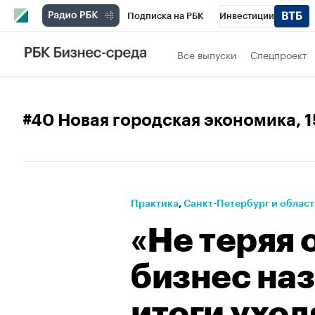
Подписка на РБК
Инвестиции
Телеканал
РБК Вино
Спорт
Школ
Все выпуски
Спецпроект
Визионеры
Национальные проекты
Исследования
Кредитные рейтинги
#40 Новая городская экономика
, 
Спецпроекты
Проверка контрагентов
Рынок наличной валюты
Практика
⁠,
Санкт-Петербург и област
«Не теряя 
бизнес наз
итоги уход