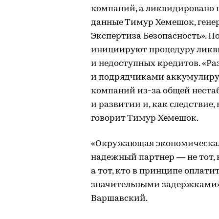
компаний, а ликвидировано п
данные Тимур Хемешок, гене
Экспертиза Безопасность». П
инициируют процедуру ликви
и недоступных кредитов. «Ра
и подрядчиками аккумулиру
компаний из-за общей нестаб
и развитии и, как следствие,
говорит Тимур Хемешок.
«Окружающая экономическая 
надежный партнер — не тот, 
а тот, кто в принципе оплати
значительными задержками»
Варшавский.