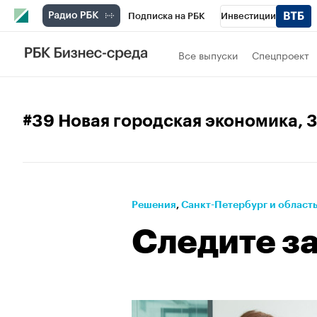
Подписка на РБК
Инвестиции
Телеканал
РБК Вино
Спорт
Школ
Все выпуски
Спецпроект
Визионеры
Национальные проекты
Исследования
Кредитные рейтинги
#39 Новая городская экономика
, 
Проверка контрагентов
Политика
Э
Рынок наличной валюты
Решения
⁠,
Санкт-Петербург и област
Следите з