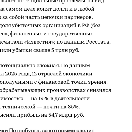
начает потенциальные проблемы, на вид
а самом деле копят долги и в любой
 за собой часть цепочки партнеров.
 доля убыточных организаций в РФ (без
неса, финансовых и государственных
дсчитали «Известия»; по данным Росстата,
чили убытки свыше 5 трлн руб.
 потенциально сложная. По данным
л 2025 года, 12 отраслей экономики
гополучными с финансовой точки зрения.
 обрабатывающих производствах снизился
жимостью — на 19%, в деятельности
 технической — почти на 85%.
ысили прибыль на 54,7 млрд руб.
ики Петербурга, за которыми следит