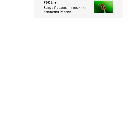
РБК Life
Вирус Повассан: грозит ли
эпидемия России