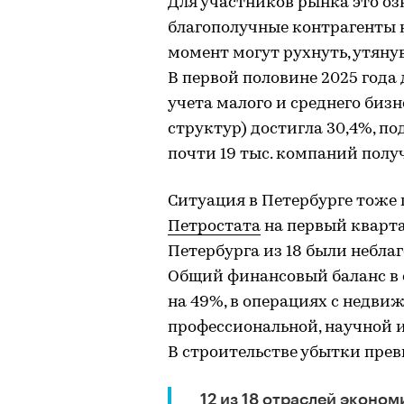
Для участников рынка это оз
благополучные контрагенты н
момент могут рухнуть, утянув
В первой половине 2025 года
учета малого и среднего биз
структур) достигла 30,4%, по
почти 19 тыс. компаний полу
Ситуация в Петербурге тоже
Петростата
на первый кварта
Петербурга из 18 были небла
Общий финансовый баланс в
на 49%, в операциях с недви
профессиональной, научной и
В строительстве убытки прев
12 из 18 отраслей эконом