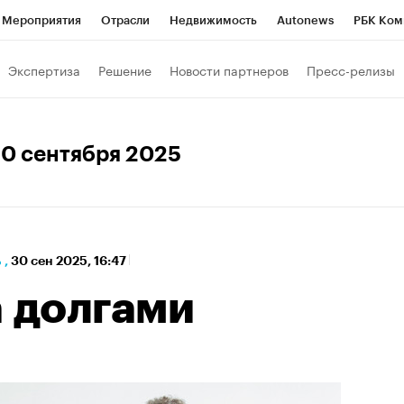
Мероприятия
Отрасли
Недвижимость
Autonews
РБК Ком
а управления РБК
РБК Образование
РБК Курсы
РБК Life
Т
Экспертиза
Решение
Новости партнеров
Пресс-релизы
Город
Стиль
Крипто
РБК Бизнес-среда
Дискуссионный к
Франшизы
Газета
Спецпроекты СПб
Конференции СПб
30 сентября 2025
кономика
Бизнес
Технологии и медиа
Финансы
ь
,
30 сен 2025, 16:47
а долгами