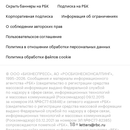
Скрыть баннеры на РБК
Подписка на РБК
Корпоративная подписка
Информация об ограничениях
О соблюдении авторских прав
Пользовательское соглашение
Политика в отношении обработки персональных данных
Политика обработки файлов cookie
© ООО «БИЗНЕСПРЕСС», АО «РОСБИЗНЕСКОНСАЛТИНГ»,
1995–2026
. Сообщения и материалы информационного
агентства «РБК» (свидетельство о регистрации средства
массовой информации выдано Федеральной службой
по надзору в сфере связи, информационных технологий
и массовых коммуникаций (Роскомнадзор) 09.12.2015
за номером ИА №ФС77-63848) и сетевого издания «РБК»
(свидетельство о регистрации средства массовой информации
выдано Федеральной службой по надзору в сфере связи,
информационных технологий и массовых коммуникаций
(Роскомнадзор) 03.12.2021 за номером ЭЛ №ФС77-82385)
сопровождаются пометкой «РБК».
letters@rbc.ru
18+
Владельцем сайта является информационное агентство «РБК».