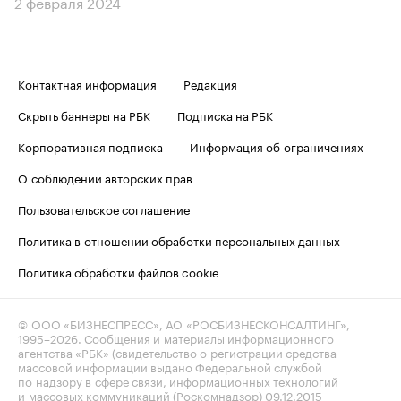
2 февраля 2024
Контактная информация
Редакция
Скрыть баннеры на РБК
Подписка на РБК
Корпоративная подписка
Информация об ограничениях
О соблюдении авторских прав
Пользовательское соглашение
Политика в отношении обработки персональных данных
Политика обработки файлов cookie
© ООО «БИЗНЕСПРЕСС», АО «РОСБИЗНЕСКОНСАЛТИНГ»,
1995–2026
. Сообщения и материалы информационного
агентства «РБК» (свидетельство о регистрации средства
массовой информации выдано Федеральной службой
по надзору в сфере связи, информационных технологий
и массовых коммуникаций (Роскомнадзор) 09.12.2015