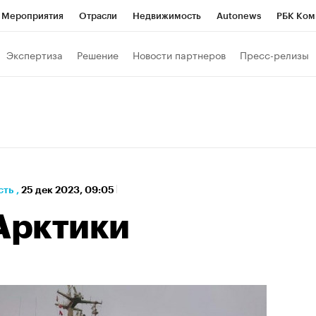
Мероприятия
Отрасли
Недвижимость
Autonews
РБК Ком
а управления РБК
РБК Образование
РБК Курсы
РБК Life
Т
Экспертиза
Решение
Новости партнеров
Пресс-релизы
Город
Стиль
Крипто
РБК Бизнес-среда
Дискуссионный к
Франшизы
Газета
Спецпроекты СПб
Конференции СПб
кономика
Бизнес
Технологии и медиа
Финансы
сть
,
25 дек 2023, 09:05
 Арктики