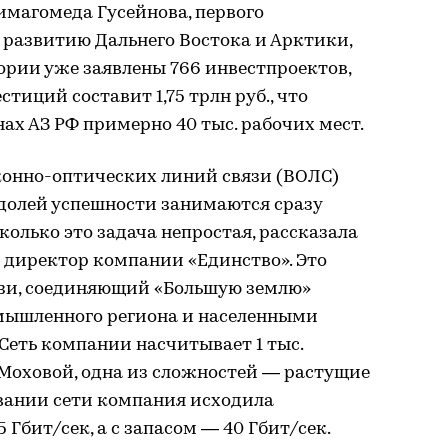
имагомеда Гусейнова, первого
 развитию Дальнего Востока и Арктики,
ории уже заявлены 766 инвестпроектов,
иций составит 1,75 трлн руб., что
ах АЗ РФ примерно 40 тыс. рабочих мест.
конно-оптических линий связи (ВОЛС)
 долей успешности занимаются сразу
сколько это задача непростая, рассказала
 директор компании «Единство». Это
зи, соединяющий «Большую землю»
мышленного региона и населенными
Сеть компании насчитывает 1 тыс.
 Моховой, одна из сложностей — растущие
вании сети компания исходила
 Гбит/сек, а с запасом — 40 Гбит/сек.