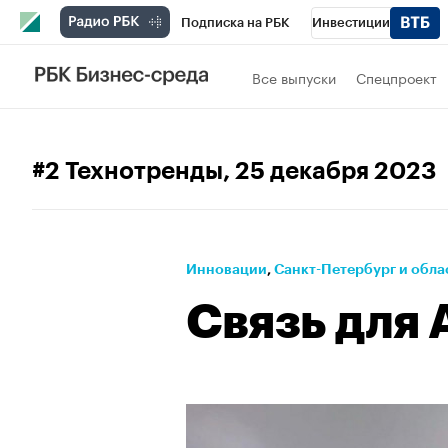
Подписка на РБК
Инвестиции
Телеканал
РБК Вино
Спорт
Школ
Все выпуски
Спецпроект
Визионеры
Национальные проекты
Исследования
Кредитные рейтинги
#2 Технотренды
, 25 декабря 2023
Проверка контрагентов
Политика
Э
Рынок наличной валюты
Инновации
⁠,
Санкт-Петербург и обла
Связь для