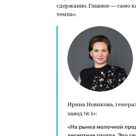
сдержанно. Главное — само ка
темпа».
Ирина Новикова, генер
завод № 1»:
«На рынке молочной про
десертная группа. Это св