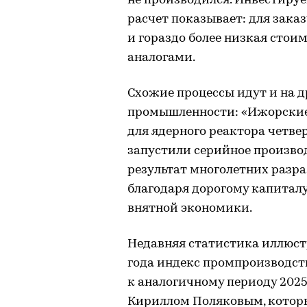
не производился. Инвестируе
расчет показывает: для заказ
и гораздо более низкая стои
аналогами.
Схожие процессы идут и на 
промышленности: «Ижорские
для ядерного реактора четве
запустили серийное произво
результат многолетних разра
благодаря дорогому капиталу
внятной экономики.
Недавняя статистика иллюст
года индекс промпроизводств
к аналогичному периоду 2025
Кириллом Поляковым, которы