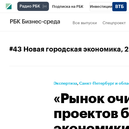
Подписка на РБК
Инвестиции
Телеканал
РБК Вино
Спорт
Школ
Все выпуски
Спецпроект
Визионеры
Национальные проекты
Исследования
Кредитные рейтинги
#43 Новая городская экономика
, 
Спецпроекты
Проверка контрагентов
Рынок наличной валюты
Экспертиза
⁠,
Санкт-Петербург и обла
«Рынок очи
проектов б
экономики