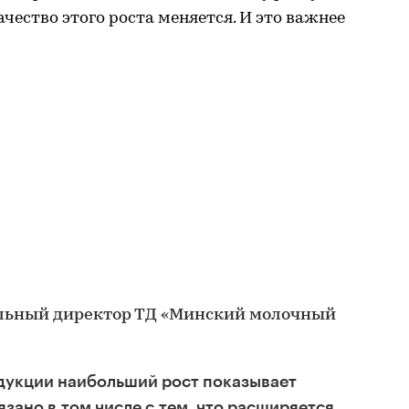
чество этого роста меняется. И это важнее
альный директор ТД «Минский молочный
дукции наибольший рост показывает
язано в том числе с тем, что расширяется