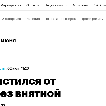
Мероприятия
Отрасли
Недвижимость
Autonews
РБК Ком
а управления РБК
РБК Образование
РБК Курсы
РБК Life
Т
Экспертиза
Решение
Новости партнеров
Пресс-релизы
Город
Стиль
Крипто
РБК Бизнес-среда
Дискуссионный к
Франшизы
Газета
Спецпроекты СПб
Конференции СПб
2 июня
Политика
Экономика
Бизнес
Технологии и медиа
Фин
сть
,
02 июн, 11:23
стился от
ез внятной
»