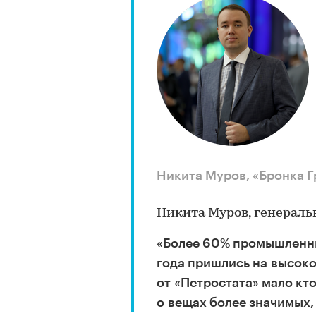
Никита Муров, «Бронка 
Никита Муров, генераль
«Более 60% промышленны
года пришлись на высоко
от «Петростата» мало кт
о вещах более значимых,