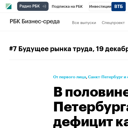
Подписка на РБК
Инвестиции
Телеканал
РБК Вино
Спорт
Школ
Все выпуски
Спецпроект
Визионеры
Национальные проекты
Исследования
Кредитные рейтинги
#7 Будущее рынка труда
, 19 дека
Спецпроекты
Проверка контрагентов
Рынок наличной валюты
От первого лица
⁠,
Санкт-Петербург и 
В половин
Петербург
дефицит к