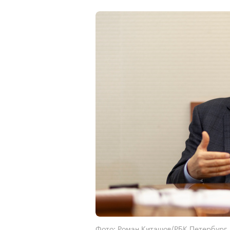
Фото: Роман Киташов/РБК Петербург