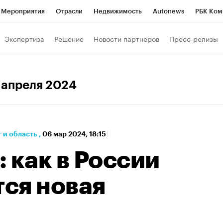
Мероприятия
Отрасли
Недвижимость
Autonews
РБК Ком
а управления РБК
РБК Образование
РБК Курсы
РБК Life
Т
Экспертиза
Решение
Новости партнеров
Пресс-релизы
Город
Стиль
Крипто
РБК Бизнес-среда
Дискуссионный к
Франшизы
Газета
Спецпроекты СПб
Конференции СПб
4 апреля 2024
кономика
Бизнес
Технологии и медиа
Финансы
 и область
,
06 мар 2024, 18:15
 как в России
ся новая