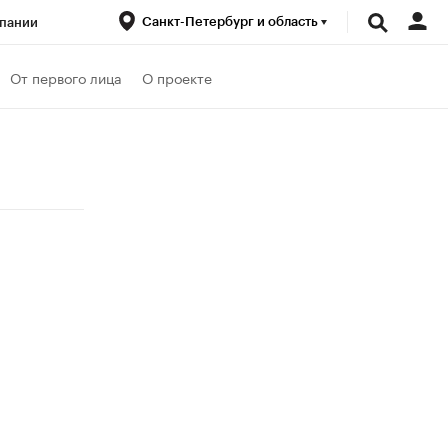
Санкт-Петербург и область
пании
ренды
От первого лица
О проекте
луб
Спецпроекты