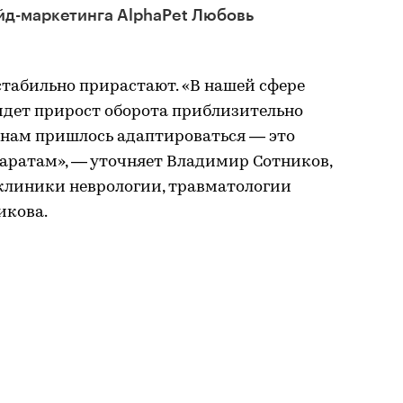
йд-маркетинга AlphaPet Любовь
табильно прирастают. «В нашей сфере
а идет прирост оборота приблизительно
у нам пришлось адаптироваться — это
аратам», — уточняет Владимир Сотников,
клиники неврологии, травматологии
икова.