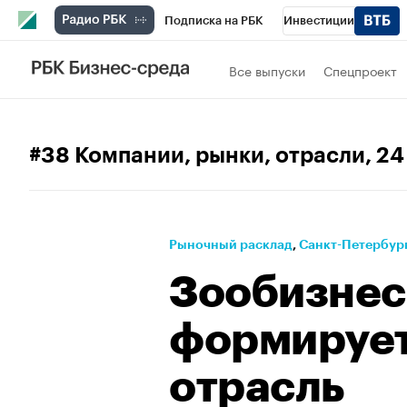
Подписка на РБК
Инвестиции
Телеканал
РБК Вино
Спорт
Школ
Все выпуски
Спецпроект
Визионеры
Национальные проекты
Исследования
Кредитные рейтинги
#38 Компании, рынки, отрасли
, 2
Проверка контрагентов
Политика
Э
Рынок наличной валюты
Рыночный расклад
⁠,
Санкт-Петербург
Зообизнес:
формирует
отрасль