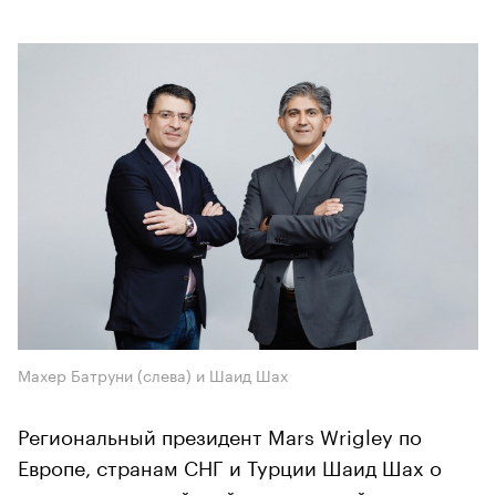
Махер Батруни (слева) и Шаид Шах
Региональный президент Mars Wrigley по
Европе, странам СНГ и Турции Шаид Шах о
выводе на российский рынок новой продукции