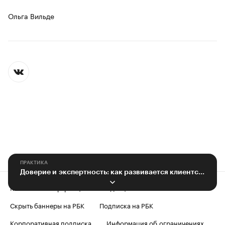
Ольга Вильде
ПРАКТИКА
Доверие и экспертность: как развивается клиентский сервис в инжиниринге
Контактная информация
Редакция
Скрыть баннеры на РБК
Подписка на РБК
Корпоративная подписка
Информация об ограничениях