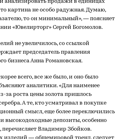
сли анализировать продажи в единицах
 то картина не особо радужная. Думаю,
казателю, то он минимальный», — поясняет
нии «Ювелирторг» Сергей Богомолов.
лий не увеличилось, со ссылкой
ерждает председатель правления
го бизнеса Анна Романовская.
корее всего, все же было, и оно было
объясняют аналитики. «Для наименее
з-за роста цены золота пришлось
еребра. А те, кто усматривал в покупке
ионный смысл, еще более переключились
 и высокодоходные депозиты, особенно
а, перечисляет Владимир Збойков.
 изделий — общемировой тренд, следует