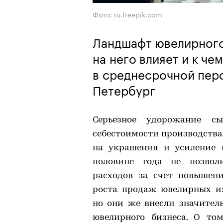
Фото: ru.freepik.com
Ландшафт ювелирного
на него влияет и к че
в среднесрочной пер
Петербург
Серьезное удорожание с
себестоимости производства
на украшения и усиление 
половине года не позвол
расходов за счет повышен
роста продаж ювелирных из
но они же внесли значите
ювелирного бизнеса. О то