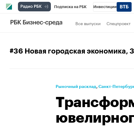
Подписка на РБК
Инвестиции
Телеканал
РБК Вино
Спорт
Школ
Все выпуски
Спецпроект
Визионеры
Национальные проекты
Исследования
Кредитные рейтинги
#36 Новая городская экономика
, 
Проверка контрагентов
Политика
Э
Рынок наличной валюты
Рыночный расклад
⁠,
Санкт-Петербург
Трансфор
ювелирног