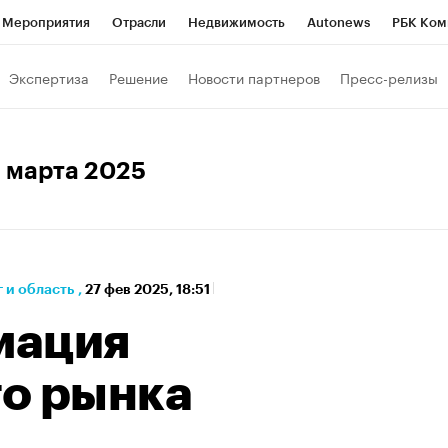
Мероприятия
Отрасли
Недвижимость
Autonews
РБК Ком
а управления РБК
РБК Образование
РБК Курсы
РБК Life
Т
Экспертиза
Решение
Новости партнеров
Пресс-релизы
Город
Стиль
Крипто
РБК Бизнес-среда
Дискуссионный к
Франшизы
Газета
Спецпроекты СПб
Конференции СПб
3 марта 2025
кономика
Бизнес
Технологии и медиа
Финансы
 и область
,
27 фев 2025, 18:51
мация
о рынка