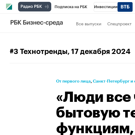
Подписка на РБК
Инвестиции
Телеканал
РБК Вино
Спорт
Школ
Все выпуски
Спецпроект
Визионеры
Национальные проекты
Исследования
Кредитные рейтинги
#3 Технотренды
, 17 декабря 2024
Спецпроекты
Проверка контрагентов
Рынок наличной валюты
От первого лица
⁠,
Санкт-Петербург и 
«Люди все
бытовую т
функциям, 