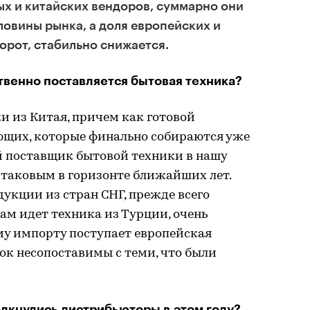
ых и китайских вендоров, суммарно они
овины рынка, а доля европейских и
орот, стабильно снижается.
венно поставляется бытовая техника?
и из Китая, причем как готовой
ющих, которые финально собираются уже
ой поставщик бытовой техники в нашу
я таковым в горизонте ближайших лет.
дукции из стран СНГ, прежде всего
ам идет техника из Турции, очень
му импорту поступает европейская
ок несопоставимы с теми, что были
лкнулись дистрибьюторы в этом году?