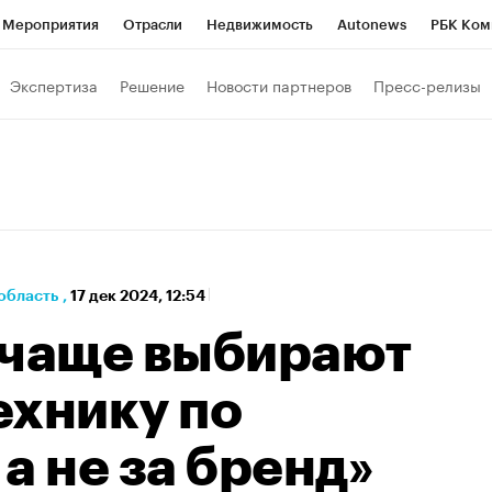
Мероприятия
Отрасли
Недвижимость
Autonews
РБК Ком
а управления РБК
РБК Образование
РБК Курсы
РБК Life
Т
Экспертиза
Решение
Новости партнеров
Пресс-релизы
Город
Стиль
Крипто
РБК Бизнес-среда
Дискуссионный к
Франшизы
Газета
Спецпроекты СПб
Конференции СПб
Политика
Экономика
Бизнес
Технологии и медиа
Фин
область
,
17 дек 2024, 12:54
 чаще выбирают
ехнику по
а не за бренд»