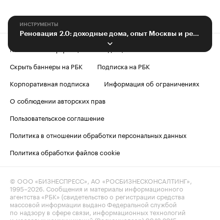
ИНСТРУМЕНТЫ
Реновация 2.0: доходные дома, опыт Москвы и резервный фонд «серого пояса»
Контактная информация
Редакция
Скрыть баннеры на РБК
Подписка на РБК
Корпоративная подписка
Информация об ограничениях
О соблюдении авторских прав
Пользовательское соглашение
Политика в отношении обработки персональных данных
Политика обработки файлов cookie
© ООО «БИЗНЕСПРЕСС», АО «РОСБИЗНЕСКОНСАЛТИНГ»,
1995–2026
. Сообщения и материалы информационного
агентства «РБК» (свидетельство о регистрации средства
массовой информации выдано Федеральной службой
по надзору в сфере связи, информационных технологий
и массовых коммуникаций (Роскомнадзор) 09.12.2015