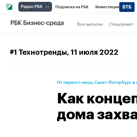
Подписка на РБК
Инвестиции
Телеканал
РБК Вино
Спорт
Школ
Все выпуски
Спецпроект
Визионеры
Национальные проекты
Исследования
Кредитные рейтинги
#1 Технотренды
, 11 июля 2022
Проверка контрагентов
Политика
Э
Рынок наличной валюты
От первого лица
⁠,
Санкт-Петербург и 
Как конце
дома захв