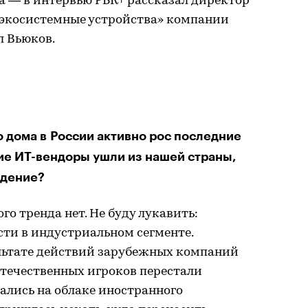
а — в интервью РБК+ рассказал директор
 экосистемные устройства» компании
 Вьюков.
 дома в России активно рос последние
гие ИТ-вендоры ушли из нашей страны,
адение?
о тренда нет. Не буду лукавить:
сти в индустриальном сегменте.
ультате действий зарубежных компаний
отечественных игроков перестали
вались на облаке иностранного