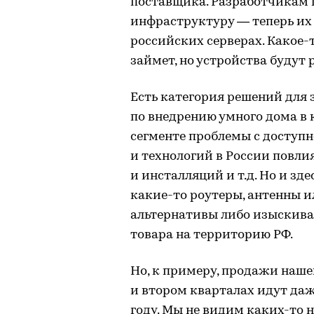
поставщика. Разработчикам 
инфраструктуру — теперь их
российских серверах. Какое-
займет, но устройства будут 
Есть категория решений для 
по внедрению умного дома в к
сегменте проблемы с доступн
и технологий в России повли
и инсталляций и т.д. Но и з
какие-то роутеры, антенны и
альтернативы либо изыскиват
товара на территорию РФ.
Но, к примеру, продажи наше
и втором кварталах идут даж
году. Мы не видим каких-то 