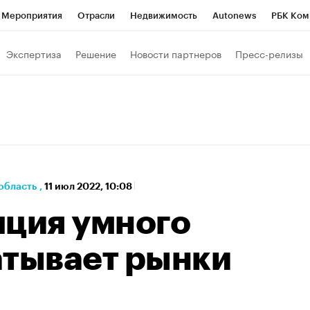
Мероприятия
Отрасли
Недвижимость
Autonews
РБК Ком
а управления РБК
РБК Образование
РБК Курсы
РБК Life
Т
Экспертиза
Решение
Новости партнеров
Пресс-релизы
Город
Стиль
Крипто
РБК Бизнес-среда
Дискуссионный к
Франшизы
Газета
Спецпроекты СПб
Конференции СПб
кономика
Бизнес
Технологии и медиа
Финансы
область
,
11 июл 2022, 10:08
пция умного
атывает рынки