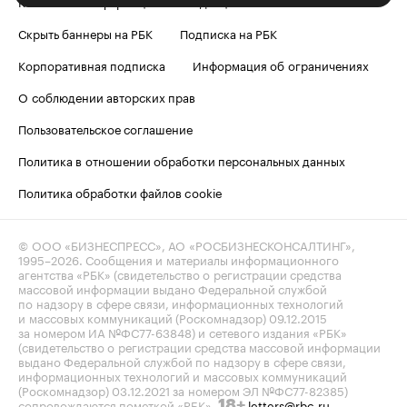
Контактная информация
Редакция
Скрыть баннеры на РБК
Подписка на РБК
Корпоративная подписка
Информация об ограничениях
О соблюдении авторских прав
Пользовательское соглашение
Политика в отношении обработки персональных данных
Политика обработки файлов cookie
© ООО «БИЗНЕСПРЕСС», АО «РОСБИЗНЕСКОНСАЛТИНГ»,
1995–2026
. Сообщения и материалы информационного
агентства «РБК» (свидетельство о регистрации средства
массовой информации выдано Федеральной службой
по надзору в сфере связи, информационных технологий
и массовых коммуникаций (Роскомнадзор) 09.12.2015
за номером ИА №ФС77-63848) и сетевого издания «РБК»
(свидетельство о регистрации средства массовой информации
выдано Федеральной службой по надзору в сфере связи,
информационных технологий и массовых коммуникаций
(Роскомнадзор) 03.12.2021 за номером ЭЛ №ФС77-82385)
сопровождаются пометкой «РБК».
letters@rbc.ru
18+