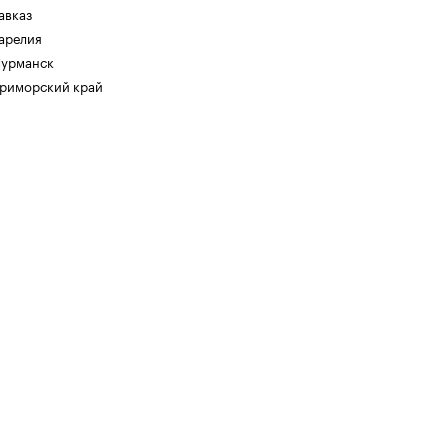
авказ
арелия
урманск
риморский край