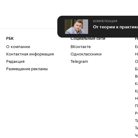
КОМПЕТЕНЦИЯ
От теории к практи
РБК
Социальные сети
Н
О компании
ВКонтакте
Е
Контактная информация
Одноклассники
Н
Редакция
Telegram
О
Размещение рекламы
Б
В
К
К
Н
П
Р
Т
Т
Ч