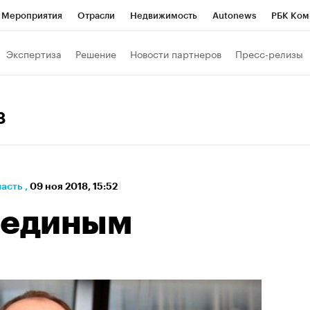
Мероприятия
Отрасли
Недвижимость
Autonews
РБК Ком
а управления РБК
РБК Образование
РБК Курсы
РБК Life
Т
Экспертиза
Решение
Новости партнеров
Пресс-релизы
Город
Стиль
Крипто
РБК Бизнес-среда
Дискуссионный к
Франшизы
Газета
Спецпроекты СПб
Конференции СПб
8
Политика
Экономика
Бизнес
Технологии и медиа
Фин
ласть
,
09 ноя 2018, 15:52
 единым