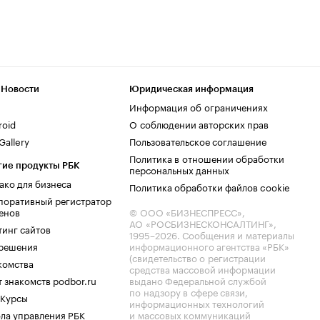
 Новости
Юридическая информация
Информация об ограничениях
roid
О соблюдении авторских прав
allery
Пользовательское соглашение
Политика в отношении обработки
гие продукты РБК
персональных данных
ако для бизнеса
Политика обработки файлов cookie
поративный регистратор
енов
© ООО «БИЗНЕСПРЕСС»,
АО «РОСБИЗНЕСКОНСАЛТИНГ»,
тинг сайтов
1995–2026
. Сообщения и материалы
.решения
информационного агентства «РБК»
(свидетельство о регистрации
комства
средства массовой информации
 знакомств podbor.ru
выдано Федеральной службой
по надзору в сфере связи,
 Курсы
информационных технологий
ла управления РБК
и массовых коммуникаций