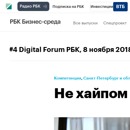
Подписка на РБК
Инвестиции
Телеканал
РБК Вино
Спорт
Школ
Все выпуски
Спецпроект
Визионеры
Национальные проекты
Исследования
Кредитные рейтинги
#4 Digital Forum РБК
, 8 ноября 201
Спецпроекты
Проверка контрагентов
Рынок наличной валюты
Компетенция
⁠,
Санкт-Петербург и об
Не хайпом