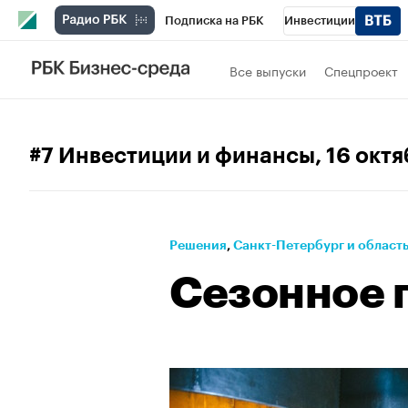
Подписка на РБК
Инвестиции
Телеканал
РБК Вино
Спорт
Школ
Все выпуски
Спецпроект
Визионеры
Национальные проекты
Исследования
Кредитные рейтинги
#7 Инвестиции и финансы
, 16 окт
Проверка контрагентов
Политика
Э
Рынок наличной валюты
Решения
⁠,
Санкт-Петербург и област
Сезонное 