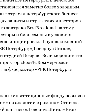
 климате Петербурга. В целом же
становится заметно более холодным.
ные отрасли петербургского бизнеса
одах защиты и стратегиях инвесторов
о завтрака BestBreakfast на тему
весторы и бизнесмены в условиях
ссию инициировала Группа компаний
БК Петербург, «Дювернуа Лигал»,
 и студией Designic. Вели мероприятие
директор «БестЪ. Коммерческая
, шеф-редактор «РБК Петербург».
ежные инвестиционные фонду называют
м» по аналогии с романом Стивена
ий партнер «Дювернуа Лигал» Егор