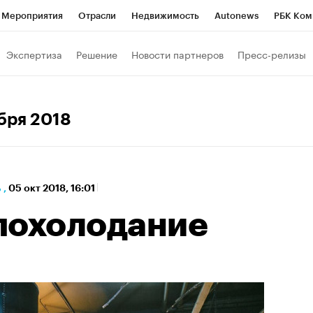
Мероприятия
Отрасли
Недвижимость
Autonews
РБК Ком
а управления РБК
РБК Образование
РБК Курсы
РБК Life
Т
Экспертиза
Решение
Новости партнеров
Пресс-релизы
Город
Стиль
Крипто
РБК Бизнес-среда
Дискуссионный к
Франшизы
Газета
Спецпроекты СПб
Конференции СПб
ября 2018
кономика
Бизнес
Технологии и медиа
Финансы
ь
,
05 окт 2018, 16:01
похолодание