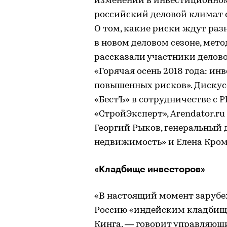
изменений в инвестиционном
российский деловой климат 
О том, какие риски ждут раз
в новом деловом сезоне, мет
рассказали участники деловог
«Горячая осень 2018 года: ин
повышенных рисков». Диску
«БестЪ» в сотрудничестве с Р
«СтройЭксперт», Arendator.ru
Георгий Рыков, генеральный 
недвижимость» и Елена Кром
«Кладбище инвесторов»
«В настоящий момент заруб
Россию «индейским кладбище
Кинга, — говорит управляющ