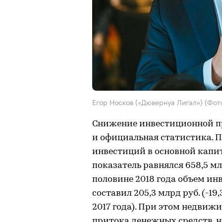
Егор Носков («Дювернуа Лигал»)
(Фот
Снижение инвестиционной п
и официальная статистика. П
инвестиций в основной капит
показатель равнялся 658,5 млр
половине 2018 года объем и
составил 205,3 млрд руб. (-
2017 года). При этом недвиж
притока денежных средств, н