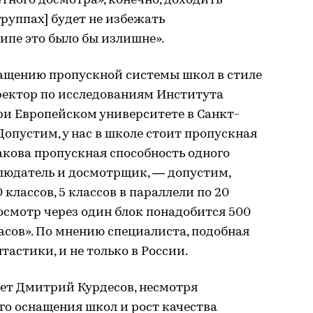
тного досмотра», конечно, доходить
группах] будет не избежать
ципе это было бы излишне».
ащению пропускной системы школ в стиле
ректор по исследованиям Института
и Европейском университете в Санкт-
Допустим, у нас в школе стоит пропускная
Какова пропускная способность одного
аблюдатель и досмотрщик, — допустим,
 классов, 5 классов в параллели по 20
досмотр через один блок понадобится 500
 часов». По мнению специалиста, подобная
тастики, и не только в России.
ает Дмитрий Курдесов, несмотря
го оснащения школ и рост качества