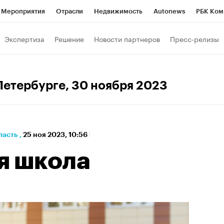
Мероприятия
Отрасли
Недвижимость
Autonews
РБК Ком
а управления РБК
РБК Образование
РБК Курсы
РБК Life
Т
Экспертиза
Решение
Новости партнеров
Пресс-релизы
Город
Стиль
Крипто
РБК Бизнес-среда
Дискуссионный к
Франшизы
Газета
Спецпроекты СПб
Конференции СПб
Петербурге
, 30 ноября 2023
Политика
Экономика
Бизнес
Технологии и медиа
Фин
ласть
,
25 ноя 2023, 10:56
я школа