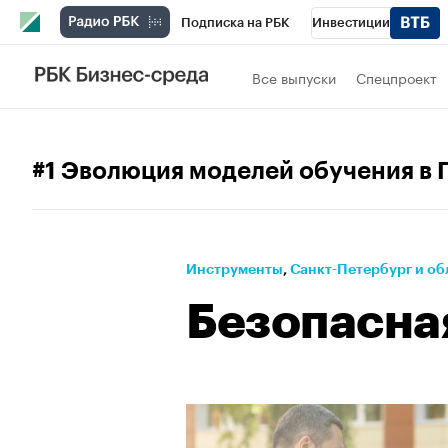
Подписка на РБК
Инвестиции
Телеканал
РБК Вино
Спорт
Школ
Все выпуски
Спецпроект
Визионеры
Национальные проекты
Исследования
Кредитные рейтинги
#1 Эволюция моделей обучения в 
Спецпроекты
Проверка контрагентов
Рынок наличной валюты
Инструменты
⁠,
Санкт-Петербург и об
Безопасна