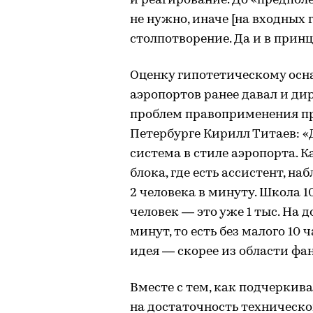
и реагирование. До «предполе
не нужно, иначе [на входных 
столпотворение. Да и в прин
Оценку гипотетическому осн
аэропортов ранее давал и ди
проблем правоприменения пр
Петербурге Кирилл Титаев: «
система в стиле аэропорта. 
блока, где есть ассистент, н
2 человека в минуту. Школа 10
человек — это уже 1 тыс. На 
минут, то есть без малого 10
идея — скорее из области фан
Вместе с тем, как подчеркив
на достаточность техническо