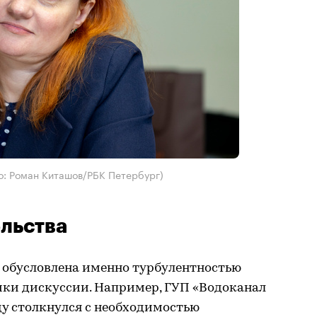
о: Роман Киташов/РБК Петербург)
льства
 обусловлена именно турбулентностью
ики дискуссии. Например, ГУП «Водоканал
ду столкнулся с необходимостью