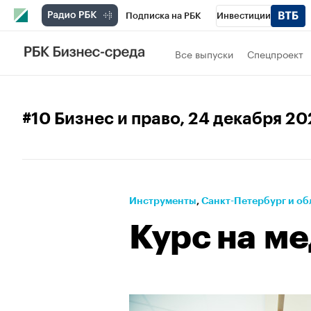
Подписка на РБК
Инвестиции
Телеканал
РБК Вино
Спорт
Школ
Все выпуски
Спецпроект
Визионеры
Национальные проекты
Исследования
Кредитные рейтинги
#10 Бизнес и право
, 24 декабря 2
Проверка контрагентов
Политика
Э
Рынок наличной валюты
Инструменты
⁠,
Санкт-Петербург и об
Курс на м