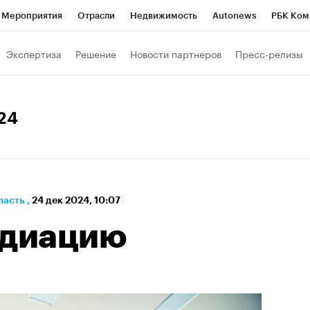
Мероприятия
Отрасли
Недвижимость
Autonews
РБК Ком
а управления РБК
РБК Образование
РБК Курсы
РБК Life
Т
Экспертиза
Решение
Новости партнеров
Пресс-релизы
Город
Стиль
Крипто
РБК Бизнес-среда
Дискуссионный к
Франшизы
Газета
Спецпроекты СПб
Конференции СПб
024
кономика
Бизнес
Технологии и медиа
Финансы
ласть
,
24 дек 2024, 10:07
едиацию