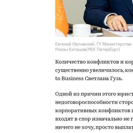
Евгений Орловский, ГУ Министерства
Роман Киташов/РБК Петербург)
Количество конфликтов и кор
существенно увеличилось, ко
to Business Светлана Гузь.
Одной из причин этого юрис
недоговороспособности сторон
корпоративных конфликтов по
входят в спор изначально не
ничего не хочу, просто выпла