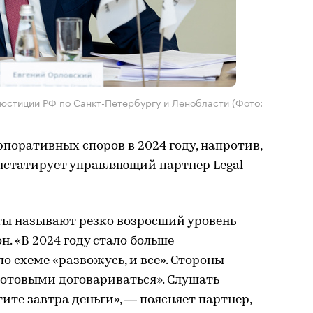
 юстиции РФ по Санкт-Петербургу и Ленобласти
(Фото:
поративных споров в 2024 году, напротив,
нстатирует управляющий партнер Legal
ты называют резко возросший уровень
. «В 2024 году стало больше
 схеме «развожусь, и все». Стороны
 готовыми договариваться». Слушать
тите завтра деньги», — поясняет партнер,