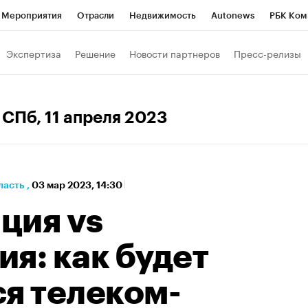
Мероприятия
Отрасли
Недвижимость
Autonews
РБК Ком
а управления РБК
РБК Образование
РБК Курсы
РБК Life
Т
Экспертиза
Решение
Новости партнеров
Пресс-релизы
Город
Стиль
Крипто
РБК Бизнес-среда
Дискуссионный к
Франшизы
Газета
Спецпроекты СПб
Конференции СПб
 СПб
, 11 апреля 2023
Политика
Экономика
Бизнес
Технологии и медиа
Фин
ласть
,
03 мар 2023, 14:30
ция vs
я: как будет
ся телеком-