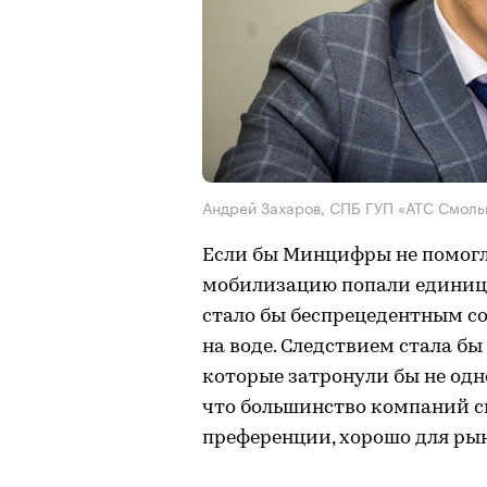
Андрей Захаров, СПБ ГУП «АТС Смол
Если бы Минцифры не помогло
мобилизацию попали единицы
стало бы беспрецедентным с
на воде. Следствием стала бы
которые затронули бы не одно
что большинство компаний с
преференции, хорошо для рын