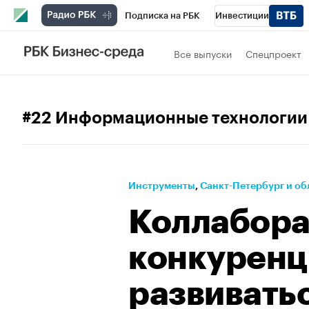
Подписка на РБК
Инвестиции
Телеканал
РБК Вино
Спорт
Школ
Все выпуски
Спецпроект
Визионеры
Национальные проекты
Исследования
Кредитные рейтинги
#22 Информационные технологии
Спецпроекты
Проверка контрагентов
Рынок наличной валюты
Инструменты
⁠,
Санкт-Петербург и об
Коллабора
конкуренци
развивать