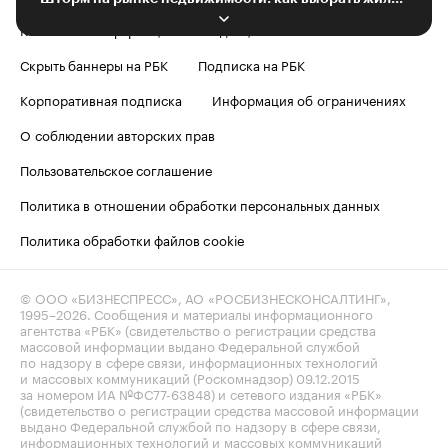
Контактная информация
Редакция
Скрыть баннеры на РБК
Подписка на РБК
Корпоративная подписка
Информация об ограничениях
О соблюдении авторских прав
Пользовательское соглашение
Политика в отношении обработки персональных данных
Политика обработки файлов cookie
© ООО «БИЗНЕСПРЕСС», АО «РОСБИЗНЕСКОНСАЛТИНГ»,
1995–2026
. Сообщения и материалы информационного
агентства «РБК» (свидетельство о регистрации средства
массовой информации выдано Федеральной службой
по надзору в сфере связи, информационных технологий
и массовых коммуникаций (Роскомнадзор) 09.12.2015
за номером ИА №ФС77-63848) и сетевого издания «РБК»
(свидетельство о регистрации средства массовой информации
выдано Федеральной службой по надзору в сфере связи,
информационных технологий и массовых коммуникаций