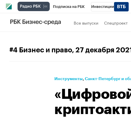
Подписка на РБК
Инвестиции
Телеканал
РБК Вино
Спорт
Школ
Все выпуски
Спецпроект
Визионеры
Национальные проекты
Исследования
Кредитные рейтинги
#4 Бизнес и право
, 27 декабря 202
Проверка контрагентов
Политика
Э
Рынок наличной валюты
Инструменты
⁠,
Санкт-Петербург и об
«Цифровой
криптоакт