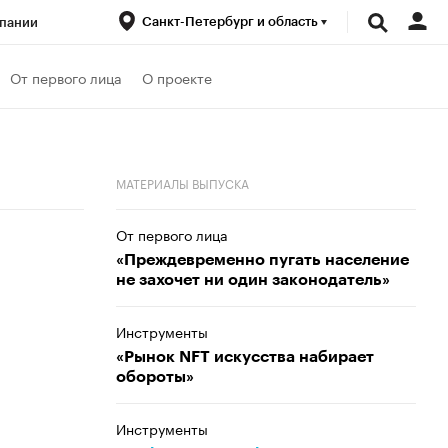
Санкт-Петербург и область
пании
ренды
От первого лица
О проекте
луб
Спецпроекты
МАТЕРИАЛЫ ВЫПУСКА
От первого лица
«Преждевременно пугать население
не захочет ни один законодатель»
Инструменты
«Рынок NFT искусства набирает
обороты»
Инструменты