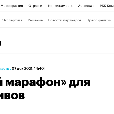
Мероприятия
Отрасли
Недвижимость
Autonews
РБК Ком
а управления РБК
РБК Образование
РБК Курсы
РБК Life
Т
Экспертиза
Решение
Новости партнеров
Пресс-релизы
Город
Стиль
Крипто
РБК Бизнес-среда
Дискуссионный к
Франшизы
Газета
Спецпроекты СПб
Конференции СПб
1
кономика
Бизнес
Технологии и медиа
Финансы
ласть
,
07 дек 2021, 14:40
 марафон» для
ивов