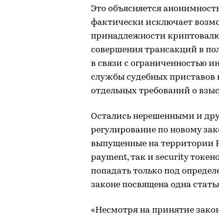
Это объясняется анонимност
фактически исключает возмо
принадлежности криптовалю
совершения трансакций в пол
в связи с ограниченностью и
службы судебных приставов
отдельных требований о взы
Остались нерешенными и друг
регулирование по новому зак
выпущенные на территории Ро
payment, так и security токе
попадать только под определ
законе посвящена одна статья
«Несмотря на принятие зако