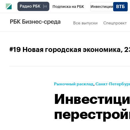
Подписка на РБК
Инвестиции
Телеканал
РБК Вино
Спорт
Школ
Все выпуски
Спецпроект
Визионеры
Национальные проекты
Исследования
Кредитные рейтинги
#19 Новая городская экономика
, 
Проверка контрагентов
Политика
Э
Рынок наличной валюты
Рыночный расклад
⁠,
Санкт-Петербург
Инвестици
перестрой