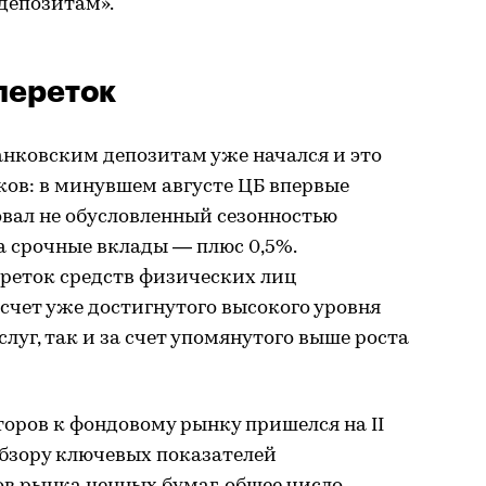
депозитам».
переток
анковским депозитам уже начался и это
ков: в минувшем августе ЦБ впервые
овал не обусловленный сезонностью
а срочные вклады — плюс 0,5%.
реток средств физических лиц
счет уже достигнутого высокого уровня
луг, так и за счет упомянутого выше роста
оров к фондовому рынку пришелся на II
 Обзору ключевых показателей