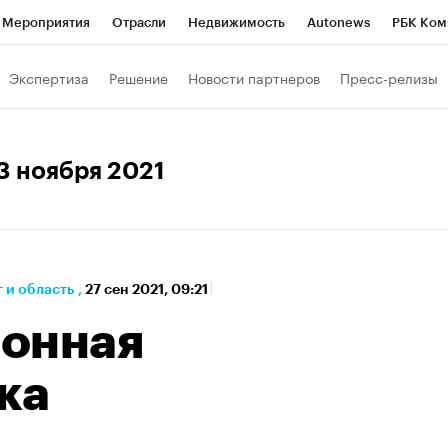
Мероприятия
Отрасли
Недвижимость
Autonews
РБК Ком
а управления РБК
РБК Образование
РБК Курсы
РБК Life
Т
Экспертиза
Решение
Новости партнеров
Пресс-релизы
Город
Стиль
Крипто
РБК Бизнес-среда
Дискуссионный к
Франшизы
Газета
Спецпроекты СПб
Конференции СПб
23 ноября 2021
кономика
Бизнес
Технологии и медиа
Финансы
 и область
,
27 сен 2021, 09:21
онная
ка