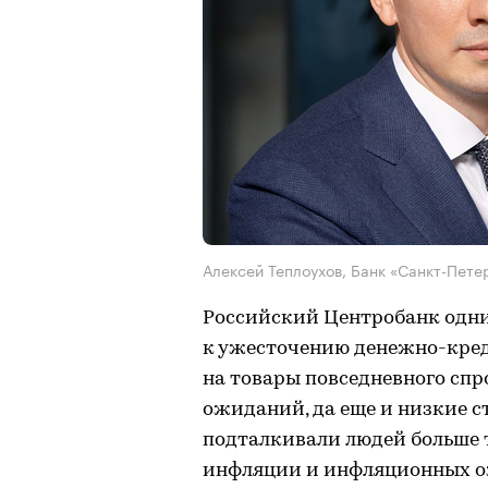
Алексей Теплоухов, Банк «Санкт-Пет
Российский Центробанк одни
к ужесточению денежно-кре
на товары повседневного сп
ожиданий, да еще и низкие с
подталкивали людей больше т
инфляции и инфляционных о