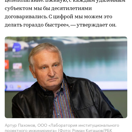
целеполагание. Вживую, с каждым удаленным
субъектом мы бы десятилетиями
договаривались. С цифрой мы можем это
делать гораздо быстрее», — утверждает он.
Артур Пахомов, ООО «Лаборатория институционального
проектного инжиниринга»
(Фото: Роман Киташов/РБК