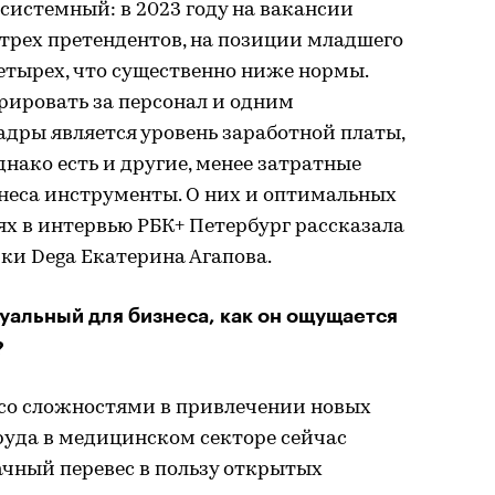
системный: в 2023 году на вакансии
 трех претендентов, на позиции младшего
етырех, что существенно ниже нормы.
ировать за персонал и одним
адры является уровень заработной платы,
нако есть и другие, менее затратные
неса инструменты. О них и оптимальных
х в интервью РБК+ Петербург рассказала
ки Dega Екатерина Агапова.
туальный для бизнеса, как он ощущается
?
 со сложностями в привлечении новых
руда в медицинском секторе сейчас
ачный перевес в пользу открытых