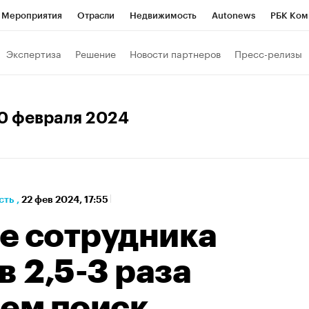
Мероприятия
Отрасли
Недвижимость
Autonews
РБК Ком
а управления РБК
РБК Образование
РБК Курсы
РБК Life
Т
Экспертиза
Решение
Новости партнеров
Пресс-релизы
Город
Стиль
Крипто
РБК Бизнес-среда
Дискуссионный к
Франшизы
Газета
Спецпроекты СПб
Конференции СПб
20 февраля 2024
Политика
Экономика
Бизнес
Технологии и медиа
Фин
сть
,
22 фев 2024, 17:55
е сотрудника
в 2,5-3 раза
чем поиск