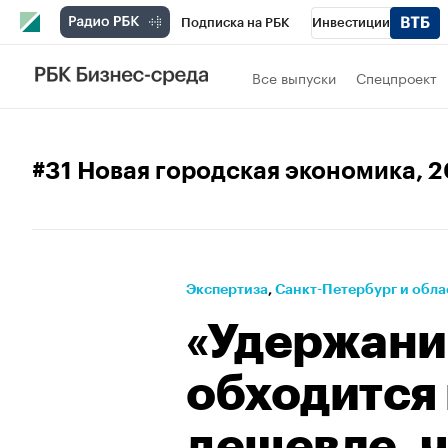
Подписка на РБК
Инвестиции
Телеканал
РБК Вино
Спорт
Школ
Все выпуски
Спецпроект
Визионеры
Национальные проекты
Исследования
Кредитные рейтинги
#31 Новая городская экономика
, 
Спецпроекты
Проверка контрагентов
Рынок наличной валюты
Экспертиза
⁠,
Санкт-Петербург и обла
«Удержани
обходится 
дешевле, 