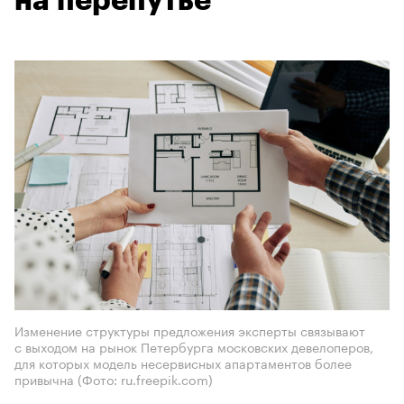
на перепутье
Изменение структуры предложения эксперты связывают
с выходом на рынок Петербурга московских девелоперов,
для которых модель несервисных апартаментов более
привычна
(Фото: ru.freepik.com)