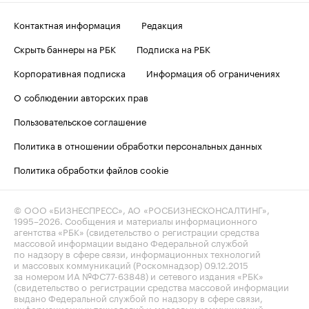
Контактная информация
Редакция
Скрыть баннеры на РБК
Подписка на РБК
Корпоративная подписка
Информация об ограничениях
О соблюдении авторских прав
Пользовательское соглашение
Политика в отношении обработки персональных данных
Политика обработки файлов cookie
© ООО «БИЗНЕСПРЕСС», АО «РОСБИЗНЕСКОНСАЛТИНГ»,
1995–2026
. Сообщения и материалы информационного
агентства «РБК» (свидетельство о регистрации средства
массовой информации выдано Федеральной службой
по надзору в сфере связи, информационных технологий
и массовых коммуникаций (Роскомнадзор) 09.12.2015
за номером ИА №ФС77-63848) и сетевого издания «РБК»
(свидетельство о регистрации средства массовой информации
выдано Федеральной службой по надзору в сфере связи,
информационных технологий и массовых коммуникаций