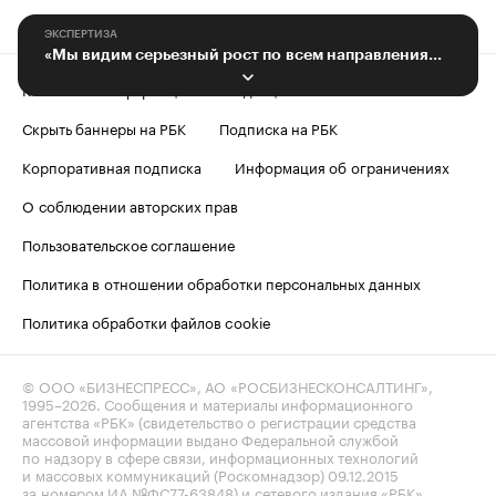
ЭКСПЕРТИЗА
«Мы видим серьезный рост по всем направлениям логистики»
Контактная информация
Редакция
Скрыть баннеры на РБК
Подписка на РБК
Корпоративная подписка
Информация об ограничениях
О соблюдении авторских прав
Пользовательское соглашение
Политика в отношении обработки персональных данных
Политика обработки файлов cookie
© ООО «БИЗНЕСПРЕСС», АО «РОСБИЗНЕСКОНСАЛТИНГ»,
1995–2026
. Сообщения и материалы информационного
агентства «РБК» (свидетельство о регистрации средства
массовой информации выдано Федеральной службой
по надзору в сфере связи, информационных технологий
и массовых коммуникаций (Роскомнадзор) 09.12.2015
за номером ИА №ФС77-63848) и сетевого издания «РБК»