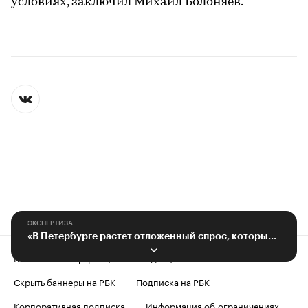
условиях, заключил Михаил Болоняев.
ЭКСПЕРТИЗА
«В Петербурге растет отложенный спрос, который сильно повлияет на рынок»
Контактная информация
Редакция
Скрыть баннеры на РБК
Подписка на РБК
Корпоративная подписка
Информация об ограничениях