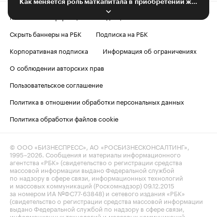
Как меняется роль маткапитала в приобретении жилья
Контактная информация
Редакция
Скрыть баннеры на РБК
Подписка на РБК
Корпоративная подписка
Информация об ограничениях
О соблюдении авторских прав
Пользовательское соглашение
Политика в отношении обработки персональных данных
Политика обработки файлов cookie
© ООО «БИЗНЕСПРЕСС», АО «РОСБИЗНЕСКОНСАЛТИНГ»,
1995–2026
. Сообщения и материалы информационного
агентства «РБК» (свидетельство о регистрации средства
массовой информации выдано Федеральной службой
по надзору в сфере связи, информационных технологий
и массовых коммуникаций (Роскомнадзор) 09.12.2015
за номером ИА №ФС77-63848) и сетевого издания «РБК»
(свидетельство о регистрации средства массовой информации
выдано Федеральной службой по надзору в сфере связи,
информационных технологий и массовых коммуникаций