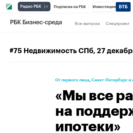
Подписка на РБК
Инвестиции
Телеканал
РБК Вино
Спорт
Школ
Все выпуски
Спецпроект
Визионеры
Национальные проекты
Исследования
Кредитные рейтинги
#75 Недвижимость СПб
, 27 декаб
Спецпроекты
Проверка контрагентов
Рынок наличной валюты
От первого лица
⁠,
Санкт-Петербург и 
«Мы все р
на поддер
ипотеки»