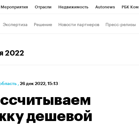
Мероприятия
Отрасли
Недвижимость
Autonews
РБК Ком
а управления РБК
РБК Образование
РБК Курсы
РБК Life
Т
Экспертиза
Решение
Новости партнеров
Пресс-релизы
Город
Стиль
Крипто
РБК Бизнес-среда
Дискуссионный к
Франшизы
Газета
Спецпроекты СПб
Конференции СПб
ря 2022
Политика
Экономика
Бизнес
Технологии и медиа
Фин
область
,
26 дек 2022, 15:13
ассчитываем
жку дешевой