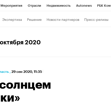
Мероприятия
Отрасли
Недвижимость
Autonews
РБК Ком
а управления РБК
РБК Образование
РБК Курсы
РБК Life
Т
Экспертиза
Решение
Новости партнеров
Пресс-релизы
Город
Стиль
Крипто
РБК Бизнес-среда
Дискуссионный к
Франшизы
Газета
Спецпроекты СПб
Конференции СПб
7 октября 2020
кономика
Бизнес
Технологии и медиа
Финансы
ласть
,
29 сен 2020, 11:35
 солнцем
ки»