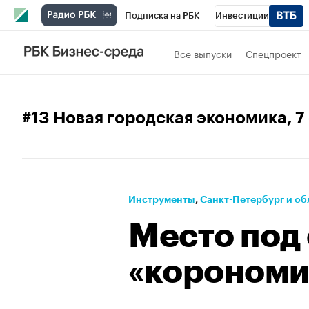
Подписка на РБК
Инвестиции
Телеканал
РБК Вино
Спорт
Школ
Все выпуски
Спецпроект
Визионеры
Национальные проекты
Исследования
Кредитные рейтинги
#13 Новая городская экономика
, 
Проверка контрагентов
Политика
Э
Рынок наличной валюты
Инструменты
⁠,
Санкт-Петербург и об
Место под
«корономи