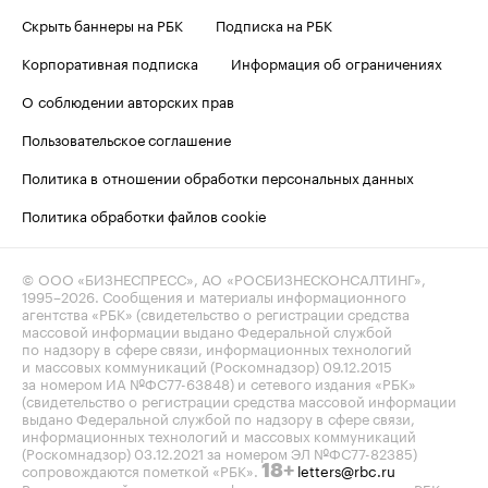
Скрыть баннеры на РБК
Подписка на РБК
Корпоративная подписка
Информация об ограничениях
О соблюдении авторских прав
Пользовательское соглашение
Политика в отношении обработки персональных данных
Политика обработки файлов cookie
© ООО «БИЗНЕСПРЕСС», АО «РОСБИЗНЕСКОНСАЛТИНГ»,
1995–2026
. Сообщения и материалы информационного
агентства «РБК» (свидетельство о регистрации средства
массовой информации выдано Федеральной службой
по надзору в сфере связи, информационных технологий
и массовых коммуникаций (Роскомнадзор) 09.12.2015
за номером ИА №ФС77-63848) и сетевого издания «РБК»
(свидетельство о регистрации средства массовой информации
выдано Федеральной службой по надзору в сфере связи,
информационных технологий и массовых коммуникаций
(Роскомнадзор) 03.12.2021 за номером ЭЛ №ФС77-82385)
сопровождаются пометкой «РБК».
letters@rbc.ru
18+