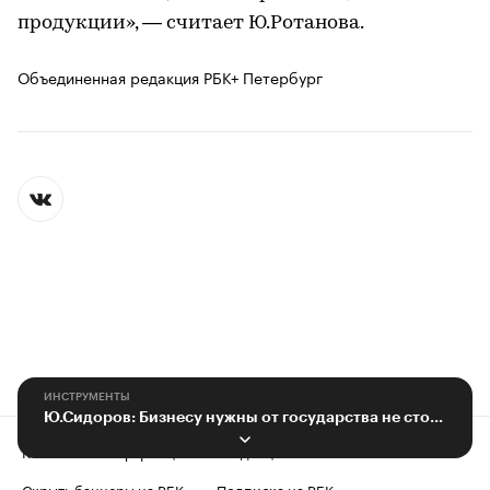
продукции», — считает Ю.Ротанова.
Объединенная редакция РБК+ Петербург
ИНСТРУМЕНТЫ
Ю.Сидоров: Бизнесу нужны от государства не столько деньги, сколько благоприятный климат
Контактная информация
Редакция
Скрыть баннеры на РБК
Подписка на РБК