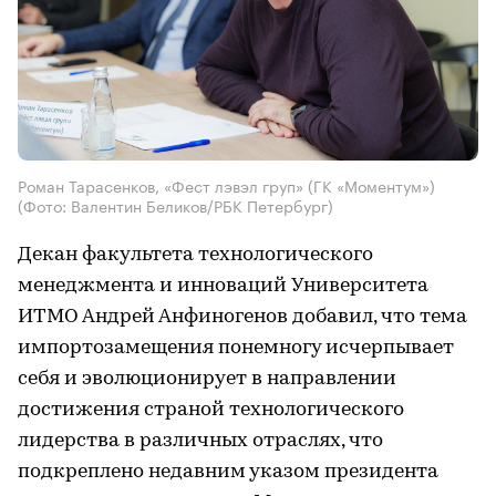
Роман Тарасенков, «Фест лэвэл груп» (ГК «Моментум»)
(Фото: Валентин Беликов/РБК Петербург)
Декан факультета технологического
менеджмента и инноваций Университета
ИТМО Андрей Анфиногенов добавил, что тема
импортозамещения понемногу исчерпывает
себя и эволюционирует в направлении
достижения страной технологического
лидерства в различных отраслях, что
подкреплено недавним указом президента