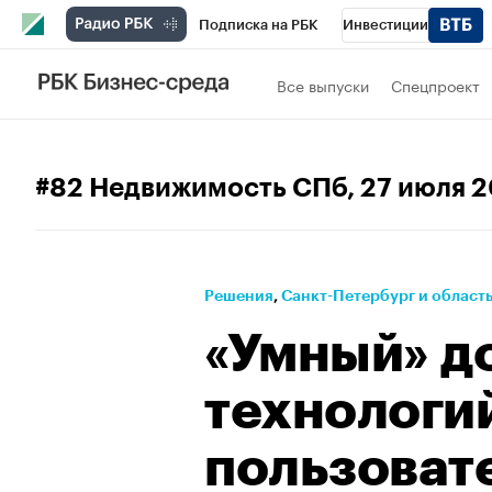
Подписка на РБК
Инвестиции
Телеканал
РБК Вино
Спорт
Школ
Все выпуски
Спецпроект
Визионеры
Национальные проекты
Исследования
Кредитные рейтинги
#82 Недвижимость СПб
, 27 июля 
Спецпроекты
Проверка контрагентов
Рынок наличной валюты
Решения
⁠,
Санкт-Петербург и област
«Умный» д
технологий
пользоват