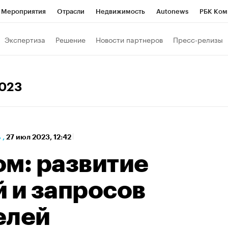
Мероприятия
Отрасли
Недвижимость
Autonews
РБК Ком
а управления РБК
РБК Образование
РБК Курсы
РБК Life
Т
Экспертиза
Решение
Новости партнеров
Пресс-релизы
Город
Стиль
Крипто
РБК Бизнес-среда
Дискуссионный к
Франшизы
Газета
Спецпроекты СПб
Конференции СПб
2023
Политика
Экономика
Бизнес
Технологии и медиа
Фин
ь
,
27 июл 2023, 12:42
ом: развитие
 и запросов
елей