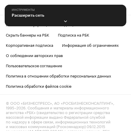
ИНСТРУМЕНТЫ
Расширить сеть
Контактная информация
Редакция
Скрыть баннеры на РБК
Подписка на РБК
Корпоративная подписка
Информация об ограничениях
О соблюдении авторских прав
Пользовательское соглашение
Политика в отношении обработки персональных данных
Политика обработки файлов cookie
© ООО «БИЗНЕСПРЕСС», АО «РОСБИЗНЕСКОНСАЛТИНГ»,
1995–2026
. Сообщения и материалы информационного
агентства «РБК» (свидетельство о регистрации средства
массовой информации выдано Федеральной службой
по надзору в сфере связи, информационных технологий
и массовых коммуникаций (Роскомнадзор) 09.12.2015
за номером ИА №ФС77-63848) и сетевого издания «РБК»