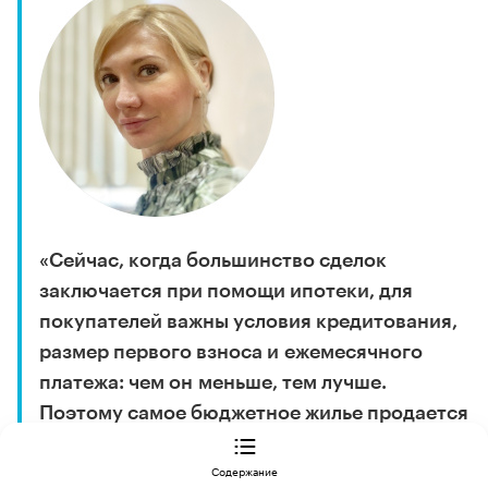
«Сейчас, когда большинство сделок
заключается при помощи ипотеки, для
покупателей важны условия кредитования,
размер первого взноса и ежемесячного
платежа: чем он меньше, тем лучше.
Поэтому самое бюджетное жилье продается
лучше. Тем не менее, на каждый продукт
ИНСТРУМЕНТЫ
Метр за метр: как развивается трейд-ин в недвижимости
Содержание
находится свой покупатель», — уверена