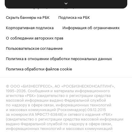
Контактная информация
Редакция
Скрыть баннеры на РБК
Подписка на РБК
Корпоративная подписка
Информация об ограничениях
О соблюдении авторских прав
Пользовательское соглашение
Политика в отношении обработки персональных данных
Политика обработки файлов cookie
© ООО «БИЗНЕСПРЕСС», АО «РОСБИЗНЕСКОНСАЛТИНГ»,
1995–2026
. Сообщения и материалы информационного
агентства «РБК» (свидетельство о регистрации средства
массовой информации выдано Федеральной службой
по надзору в сфере связи, информационных технологий
и массовых коммуникаций (Роскомнадзор) 09.12.2015
за номером ИА №ФС77-63848) и сетевого издания «РБК»
(свидетельство о регистрации средства массовой информации
выдано Федеральной службой по надзору в сфере связи,
информационных технологий и массовых коммуникаций