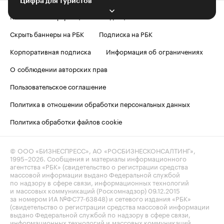
Цифра для туристов
Контактная информация
Редакция
Скрыть баннеры на РБК
Подписка на РБК
Корпоративная подписка
Информация об ограничениях
О соблюдении авторских прав
Пользовательское соглашение
Политика в отношении обработки персональных данных
Политика обработки файлов cookie
© ООО «БИЗНЕСПРЕСС», АО «РОСБИЗНЕСКОНСАЛТИНГ»,
1995–2026
. Сообщения и материалы информационного
агентства «РБК» (свидетельство о регистрации средства
массовой информации выдано Федеральной службой
по надзору в сфере связи, информационных технологий
и массовых коммуникаций (Роскомнадзор) 09.12.2015
за номером ИА №ФС77-63848) и сетевого издания «РБК»
(свидетельство о регистрации средства массовой информации
выдано Федеральной службой по надзору в сфере связи,
информационных технологий и массовых коммуникаций