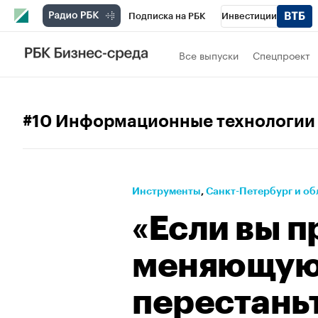
Подписка на РБК
Инвестиции
Телеканал
РБК Вино
Спорт
Школ
Все выпуски
Спецпроект
Визионеры
Национальные проекты
Исследования
Кредитные рейтинги
#10 Информационные технологии
Проверка контрагентов
Политика
Э
Рынок наличной валюты
Инструменты
⁠,
Санкт-Петербург и об
«Если вы 
меняющую
перестаньт