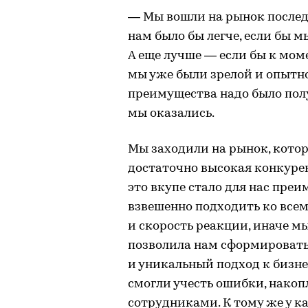
— Мы вошли на рынок последн
нам было бы легче, если бы м
А еще лучше — если бы к мом
мы уже были зрелой и опытно
преимущества надо было полу
мы оказались.
Мы заходили на рынок, котор
достаточно высокая конкурен
это вкупе стало для нас пр
взвешенно подходить ко все
и скорость реакции, иначе м
позволила нам сформироват
и уникальный подход к бизне
смогли учесть ошибки, нако
сотрудниками. К тому же у к