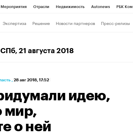
Мероприятия
Отрасли
Недвижимость
Autonews
РБК Ком
а управления РБК
РБК Образование
РБК Курсы
РБК Life
Т
Экспертиза
Решение
Новости партнеров
Пресс-релизы
Город
Стиль
Крипто
РБК Бизнес-среда
Дискуссионный к
Франшизы
Газета
Спецпроекты СПб
Конференции СПб
 СПб
, 21 августа 2018
кономика
Бизнес
Технологии и медиа
Финансы
ласть
,
28 авг 2018, 17:52
придумали идею,
 мир,
е о ней