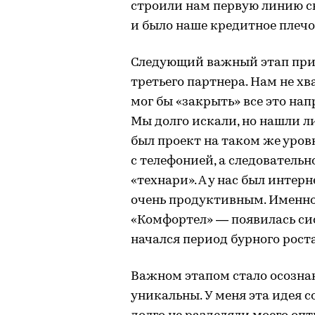
строили нам первую линию св
и было наше кредитное плечо
Следующий важный этап прише
третьего партнера. Нам не х
мог бы «закрыть» все это нап
Мы долго искали, но нашли ли
был проект на таком же уровн
с телефонией, а следователь
«технари». А у нас был интер
очень продуктивным. Именно
«Комфортел» — появилась си
начался период бурного роста
Важном этапом стало осознан
уникальны. У меня эта идея с